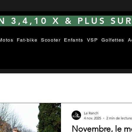
 3,4,10 X & PLUS SUR
Motos
Fat-bike
Scooter
Enfants
VSP
Golfettes
A
Le Ranch
4 nov. 2025
2 min de lecture
Novembre, le m