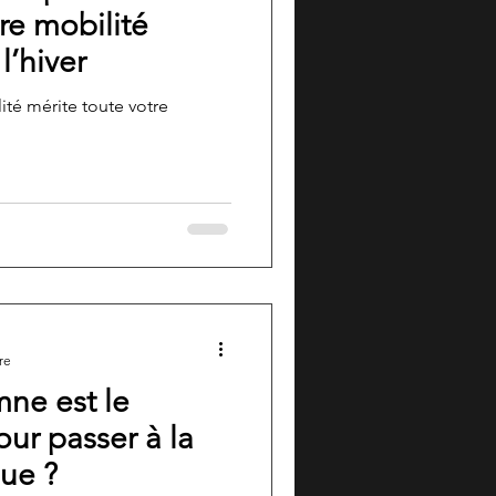
re mobilité
l’hiver
ité mérite toute votre
re
mne est le
ur passer à la
que ?