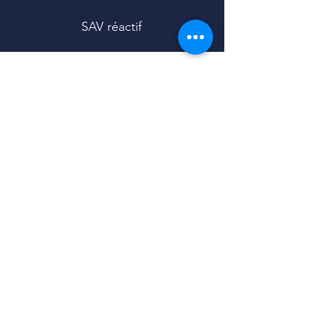
SAV réactif
À PROPOS
BESOIN D'AIDE ?
Notre histoire
Contact
Contact
SAV
Blog
FAQ
Carte Cadeau