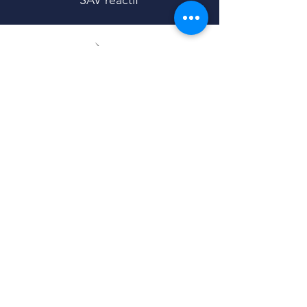
À PROPOS
BESOIN D'AIDE ?
Notre histoire
Contact
Contact
SAV
Blog
FAQ
Carte Cadeau