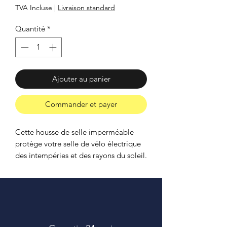
TVA Incluse
|
Livraison standard
Quantité
*
Ajouter au panier
Commander et payer
Cette housse de selle imperméable
protège votre selle de vélo électrique
des intempéries et des rayons du soleil.
Facile à installer, elle ne nécessite
aucun outil.
Caractéristiques
- Polyester 210D Oxford imperméable