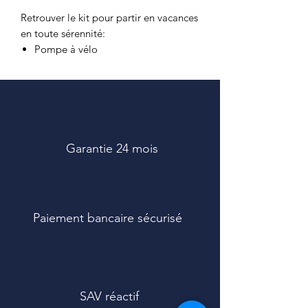
Retrouver le kit pour partir en vacances
en toute sérennité:
Pompe à vélo
Gilet réfléchissant
Auto-collants réfléchissants
Anti-vol
Gants (choisir taille et couleur)
Garantie 24 mois
Paiement bancaire sécurisé
SAV réactif