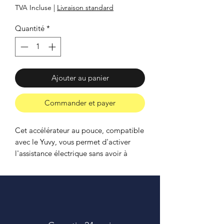
TVA Incluse
|
Livraison standard
Quantité
*
Ajouter au panier
Commander et payer
Cet accélérateur au pouce, compatible
avec le Yuvy, vous permet d'activer
l'assistance électrique sans avoir à
pédaler. Très ludique, il peut
également s'avérer très utile pour
démarrer et manoeuvrer en ville avec
de la charge. Il peut être installé à
droite comme à gauche, à votre
convenance.