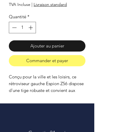
TVA Incluse
|
Livraison standard
Quantité
*
Ajouter au panier
Commander et payer
Conçu pour la ville et les loisirs, ce
rétroviseur gauche Espion Z56 dispose
d'une tige robuste et convient aux
cintres dont le diamètre est de 22mm.
ILse fixe proche du grip de la poignée
pour une visibilité optimale.
Son miroir en ABS chromé est
incassable, éliminant tout risque
d’éclats en cas de chute. Grâce à sa